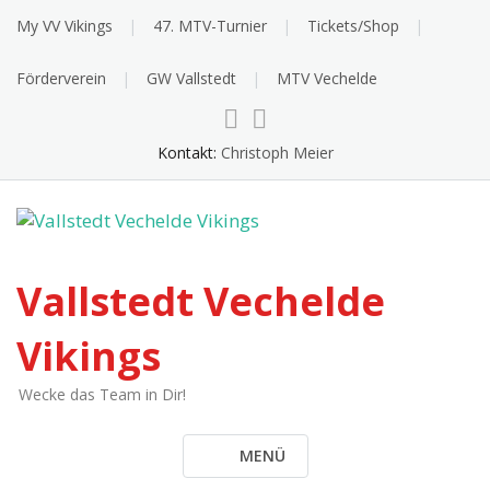
Skip
My VV Vikings
47. MTV-Turnier
Tickets/Shop
to
content
Förderverein
GW Vallstedt
MTV Vechelde
Kontakt:
Christoph Meier
Vallstedt Vechelde
Vikings
Wecke das Team in Dir!
MENÜ