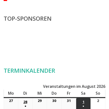
TOP-SPONSOREN
TERMINKALENDER
Veranstaltungen im August 2026
Mo
Montag
Di
Dienstag
Mi
Mittwoch
Do
Donnerstag
Fr
Freitag
Sa
Samstag
So
Son
27
27.
29
29.
30
30.
31
31.
2
2.
28
28.
1
1.
Juli
Juli
Juli
Juli
Augu
●
●
JULI
AUGUST