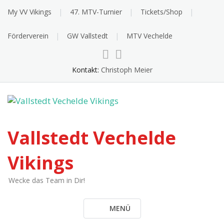
Skip
My VV Vikings
47. MTV-Turnier
Tickets/Shop
to
content
Förderverein
GW Vallstedt
MTV Vechelde
Kontakt:
Christoph Meier
Vallstedt Vechelde
Vikings
Wecke das Team in Dir!
MENÜ