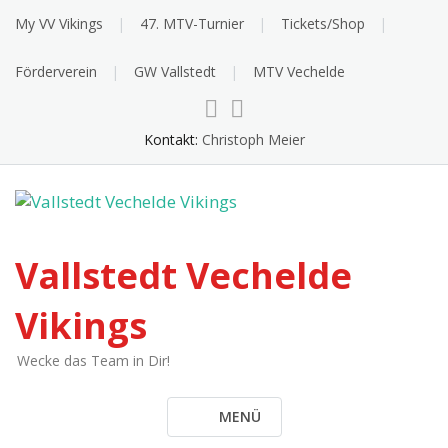
Skip
My VV Vikings
47. MTV-Turnier
Tickets/Shop
to
content
Förderverein
GW Vallstedt
MTV Vechelde
Kontakt:
Christoph Meier
Vallstedt Vechelde
Vikings
Wecke das Team in Dir!
MENÜ