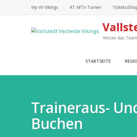
Skip
My VV Vikings
47. MTV-Turnier
Tickets/Sho
to
content
Vallst
Wecke das Team 
STARTSEITE
REGI
Traineraus- Und
Buchen