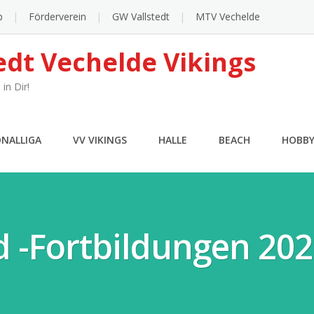
p
Förderverein
GW Vallstedt
MTV Vechelde
edt Vechelde Vikings
in Dir!
ONALLIGA
VV VIKINGS
HALLE
BEACH
HOBB
 -fortbildungen 202