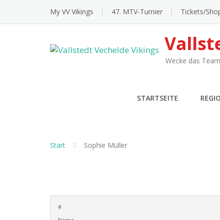
Skip
My VV Vikings
47. MTV-Turnier
Tickets/Sho
to
content
Vallst
Wecke das Team 
STARTSEITE
REGI
Start
Sophie Müller
#