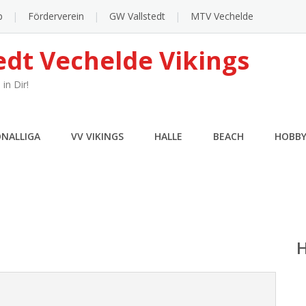
p
Förderverein
GW Vallstedt
MTV Vechelde
edt Vechelde Vikings
in Dir!
ONALLIGA
VV VIKINGS
HALLE
BEACH
HOBB