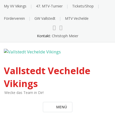
Skip
My VV Vikings
47. MTV-Turnier
Tickets/Shop
to
content
Förderverein
GW Vallstedt
MTV Vechelde
Kontakt:
Christoph Meier
Vallstedt Vechelde
Vikings
Wecke das Team in Dir!
MENÜ