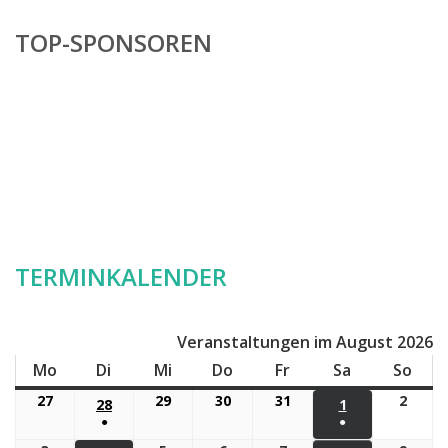
TOP-SPONSOREN
TERMINKALENDER
Veranstaltungen im August 2026
Mo
Montag
Di
Dienstag
Mi
Mittwoch
Do
Donnerstag
Fr
Freitag
Sa
Samstag
So
Son
27
27.
29
29.
30
30.
31
31.
2
2.
28
28.
1
1.
Juli
Juli
Juli
Juli
Augu
●
●
JULI
AUGUST
2026
2026
2026
2026
2026
(1
(1