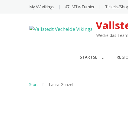
Skip
My VV Vikings
47. MTV-Turnier
Tickets/Sho
to
content
Vallst
Wecke das Team 
STARTSEITE
REGI
Start
Laura Günzel