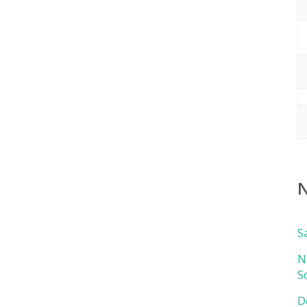
N
S
N
S
D