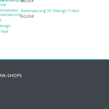
60,00
€
Reservierung VV Vikings Trikot
50,00
€
AN-SHOPS