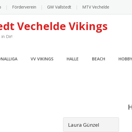
p
Förderverein
GW Vallstedt
MTV Vechelde
edt Vechelde Vikings
in Dir!
ONALLIGA
VV VIKINGS
HALLE
BEACH
HOBB