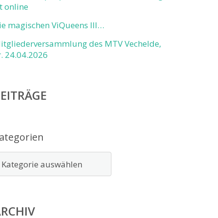
st online
ie magischen ViQueens III…
itgliederversammlung des MTV Vechelde,
r. 24.04.2026
EITRÄGE
ategorien
ARCHIV