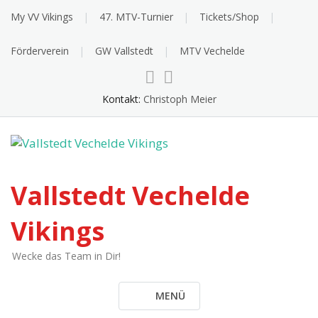
Skip
My VV Vikings
47. MTV-Turnier
Tickets/Shop
to
content
Förderverein
GW Vallstedt
MTV Vechelde
Kontakt:
Christoph Meier
Vallstedt Vechelde
Vikings
Wecke das Team in Dir!
MENÜ