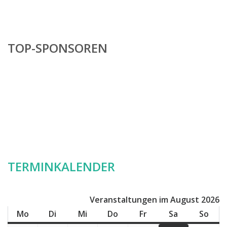
TOP-SPONSOREN
TERMINKALENDER
Veranstaltungen im August 2026
Mo
Montag
Di
Dienstag
Mi
Mittwoch
Do
Donnerstag
Fr
Freitag
Sa
Samstag
So
Son