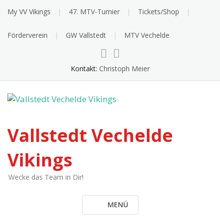
Skip
My VV Vikings
47. MTV-Turnier
Tickets/Shop
to
content
Förderverein
GW Vallstedt
MTV Vechelde
Kontakt:
Christoph Meier
Vallstedt Vechelde
Vikings
Wecke das Team in Dir!
MENÜ