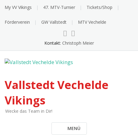
Skip
My VV Vikings
47. MTV-Turnier
Tickets/Shop
to
content
Förderverein
GW Vallstedt
MTV Vechelde
Kontakt:
Christoph Meier
Vallstedt Vechelde
Vikings
Wecke das Team in Dir!
MENÜ