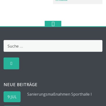
Club,
Alvesser
Str.
6b,
38159
Vallstedt
NEUE BEITRÄGE
Sanierungsmaßnahmen Sporthalle I
9 JUL