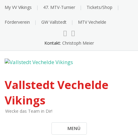
Skip
My VV Vikings
47. MTV-Turnier
Tickets/Shop
to
content
Förderverein
GW Vallstedt
MTV Vechelde
Kontakt:
Christoph Meier
Vallstedt Vechelde
Vikings
Wecke das Team in Dir!
MENÜ