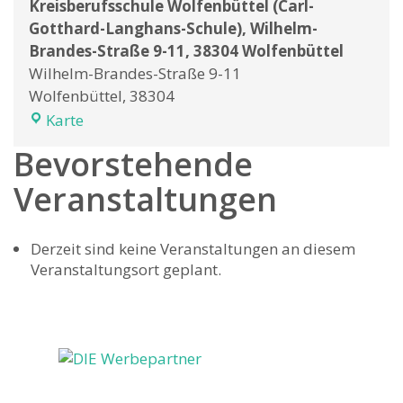
Kreisberufsschule Wolfenbüttel (Carl-
Gotthard-Langhans-Schule), Wilhelm-
Brandes-Straße 9-11, 38304 Wolfenbüttel
Wilhelm-Brandes-Straße 9-11
Wolfenbüttel
,
38304
Kreisberufsschule
Karte
Wolfenbüttel
Bevorstehende
(Carl-
Gotthard-
Veranstaltungen
Langhans-
Schule),
Derzeit sind keine Veranstaltungen an diesem
Wilhelm-
Veranstaltungsort geplant.
Brandes-
Straße
9-
11,
38304
Wolfenbüttel