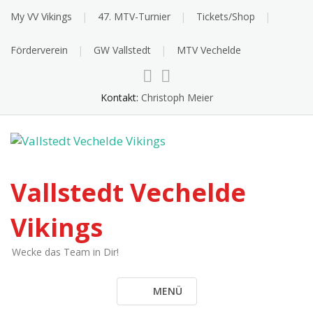
Skip
My VV Vikings
47. MTV-Turnier
Tickets/Shop
to
content
Förderverein
GW Vallstedt
MTV Vechelde
Kontakt:
Christoph Meier
Vallstedt Vechelde
Vikings
Wecke das Team in Dir!
MENÜ