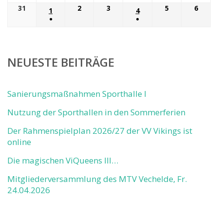
VERANSTALTU
VERA
August
August
August
August
August
August
Augu
31
31.
2
2.
3
3.
5
5.
6
6.
1
1.
4
4.
2026
2026
2026
2026
2026
2026
2026
August
September
September
September
Sept
●
●
SEPTEMBER
SEPTEMBER
2026
2026
2026
2026
2026
(1
(1
2026
2026
VERANSTALTUNG)
VERANSTALTUNG)
NEUESTE BEITRÄGE
Sanierungsmaßnahmen Sporthalle I
Nutzung der Sporthallen in den Sommerferien
Der Rahmenspielplan 2026/27 der VV Vikings ist
online
Die magischen ViQueens III…
Mitgliederversammlung des MTV Vechelde, Fr.
24.04.2026